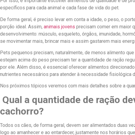
Por isso, é importante escolher alimentos de qualidade e de pr
específicos para cada animal e cada fase de vida do pet.
De forma geral, é preciso levar em conta a idade, o peso, o port
porção ideal. Assim,
animais jovens
precisam comer
em maior q
desenvolvimento: músculo, esqueleto, órgãos, imunidade, horm
se movimentar mais, brincar mais e assim gastarem mais energi
Pets pequenos precisam, naturalmente, de menos alimento que
estejam acima do peso precisam ter a quantidade de ração
regu
por ele. Além disso, é essencial oferecer alimentos direcionado
nutrientes necessários para atender à necessidade fisiológica
Nos próximos tópicos veremos com mais detalhes sobre a quant
Qual a quantidade de ração de
cachorro?
Todos os cães, de forma geral, devem ser alimentados duas ve
logo ao amanhecer e ao entardecer, justamente nos horários que