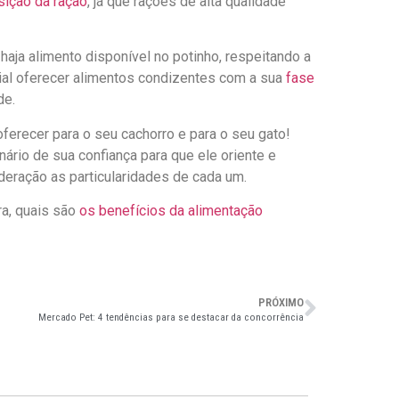
ição da ração
, já que rações de alta qualidade
haja alimento disponível no potinho, respeitando a
ial oferecer alimentos condizentes com a sua
fase
de.
ferecer para o seu cachorro e para o seu gato!
inário de sua confiança para que ele oriente e
deração as particularidades de cada um.
ra, quais são
os benefícios da alimentação
PRÓXIMO
Mercado Pet: 4 tendências para se destacar da concorrência