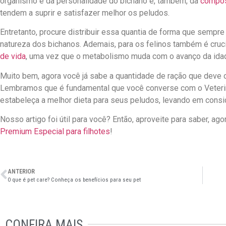
organismo e da personalidade do bichano e, também, da
compos
tendem a suprir e satisfazer melhor os peludos.
Entretanto, procure distribuir essa quantia de forma que sempre 
natureza dos bichanos. Ademais, para os felinos também é cruc
de vida
, uma vez que o metabolismo muda com o avanço da ida
Muito bem, agora você já sabe a quantidade de ração que deve o
Lembramos que é fundamental que você converse com o
V
eter
estabeleça a melhor dieta para seus peludos, levando em consi
Nosso artigo foi útil para você? Então, aproveite para saber, ago
Premium Especial para filhotes
!
ANTERIOR
O que é pet care? Conheça os benefícios para seu pet
CONFIRA MAIS