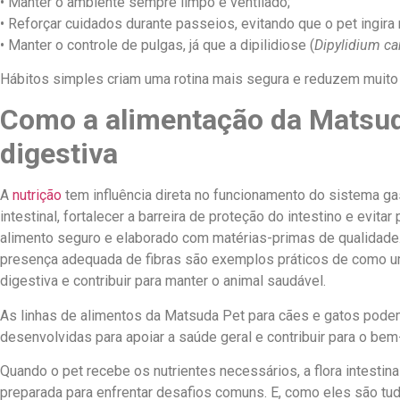
• Manter o ambiente sempre limpo e ventilado;
• Reforçar cuidados durante passeios, evitando que o pet ingira
• Manter o controle de pulgas, já que a dipilidiose (
Dipylidium c
Hábitos simples criam uma rotina mais segura e reduzem muito 
Como a alimentação da Matsuda
digestiva
A
nutrição
tem influência direta no funcionamento do sistema gast
intestinal, fortalecer a barreira de proteção do intestino e evit
alimento seguro e elaborado com matérias-primas de qualidade.
presença adequada de fibras são exemplos práticos de como um
digestiva e contribuir para manter o animal saudável.
As linhas de alimentos da Matsuda Pet para cães e gatos podem
desenvolvidas para apoiar a saúde geral e contribuir para o bem-
Quando o pet recebe os nutrientes necessários, a flora intesti
preparada para enfrentar desafios comuns. E, como eles são tud