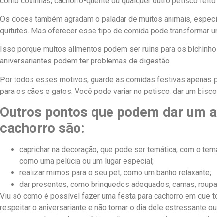
como coxinhas, cachorro-quente ou qualquer outro petisco feit
Os doces também agradam o paladar de muitos animais, especi
quitutes. Mas oferecer esse tipo de comida pode transformar u
Isso porque muitos alimentos podem ser ruins para os bichinho
aniversariantes podem ter problemas de digestão.
Por todos esses motivos, guarde as comidas festivas apenas p
para os cães e gatos. Você pode variar no petisco, dar um bisc
Outros pontos que podem dar um ar
cachorro são:
caprichar na decoração, que pode ser temática, com o tema
como uma pelúcia ou um lugar especial;
realizar mimos para o seu pet, como um banho relaxante;
dar presentes, como brinquedos adequados, camas, roupas
Viu só como é possível fazer uma festa para cachorro em que
respeitar o aniversariante e não tornar o dia dele estressante o