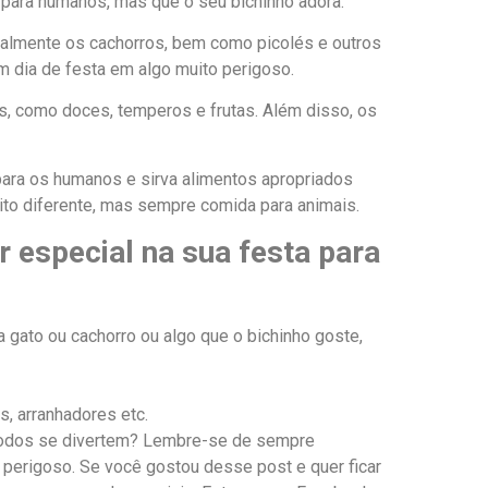
o para humanos, mas que o seu bichinho adora.
almente os cachorros, bem como picolés e outros
m dia de festa em algo muito perigoso.
s, como doces, temperos e frutas. Além disso, os
ara os humanos e sirva alimentos apropriados
oito diferente, mas sempre comida para animais.
 especial na sua festa para
 gato ou cachorro ou algo que o bichinho goste,
, arranhadores etc.
 todos se divertem? Lembre-se de sempre
u perigoso. Se você gostou desse post e quer ficar