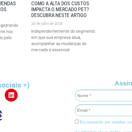
VENDAS
COMO A ALTA DOS CUSTOS
TOS
IMPACTA O MERCADO PET?
DESCUBRA NESTE ARTIGO
20 de julho de 2026
egistrando
Independentemente do segmento
nte nos
em que sua empresa atua,
do pelo
acompanhar as mudanças do
mercado é essencial
Assin
sociais =)
Eu concordo em receber co
Ao informar meus dados, eu 