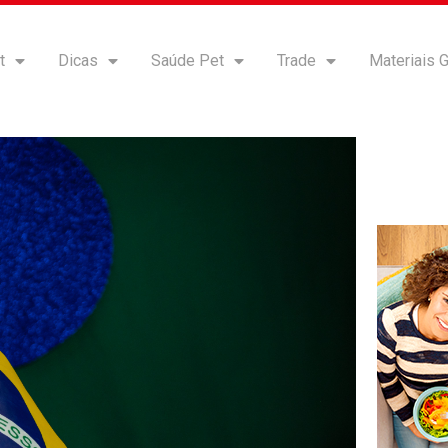
t
Dicas
Saúde Pet
Trade
Materiais G