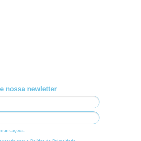
e nossa newletter
municações.
concordo com a
Política de Privacidade
.