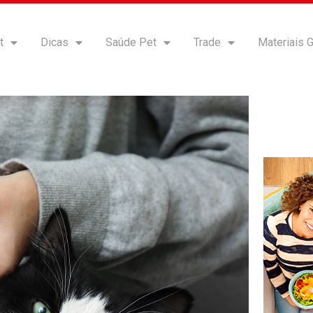
t
Dicas
Saúde Pet
Trade
Materiais G